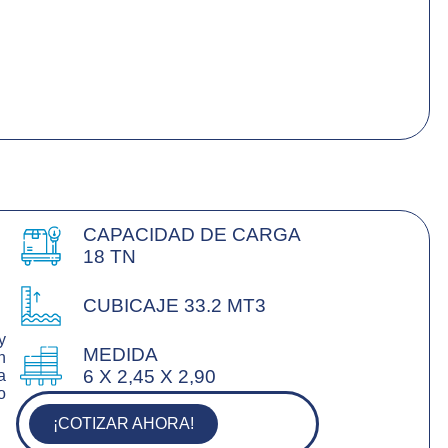
CAPACIDAD DE CARGA
18 TN
CUBICAJE 33.2 MT3
y
MEDIDA
n
6 X 2,45 X 2,90
a
o
¡COTIZAR AHORA!